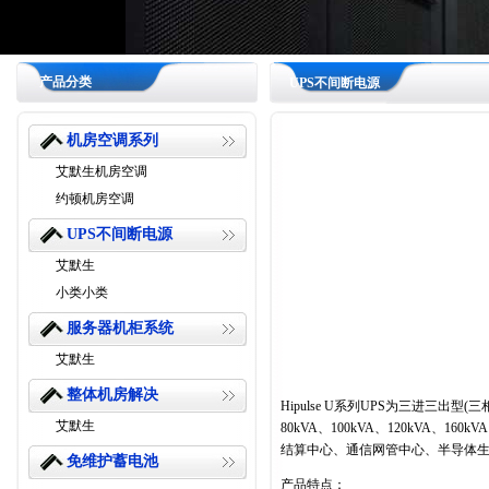
产品分类
UPS不间断电源
机房空调系列
艾默生机房空调
约顿机房空调
UPS不间断电源
艾默生
小类小类
服务器机柜系统
艾默生
整体机房解决
Hipulse U
系列
UPS
为三进三出型
(
三
艾默生
80kVA、100kVA、
120kVA
、
160kVA
结算中心、通信网管中心、半导体
免维护蓄电池
产品特点：